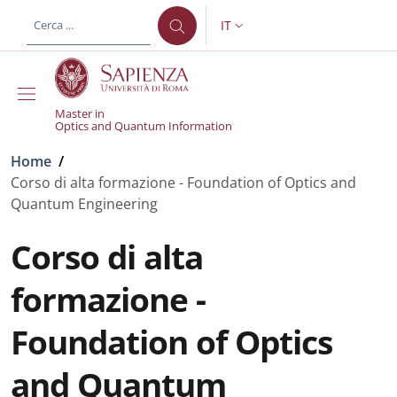
Salta al contenuto principale
Skip to footer content
IT
SELETTORE LINGUA: CURREN
Master in
Optics and Quantum Information
Briciole di pane
Home
/
Corso di alta formazione - Foundation of Optics and
Quantum Engineering
Corso di alta
formazione -
Foundation of Optics
and Quantum