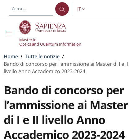
Salta al contenuto principale
Skip to footer content
IT
SELETTORE LINGUA: CURREN
Master in
Optics and Quantum Information
Briciole di pane
Home
/
Tutte le notizie
/
Bando di concorso per l’ammissione ai Master di I e II
livello Anno Accademico 2023-2024
Bando di concorso per
l’ammissione ai Master
di I e II livello Anno
Accademico 2023-2024